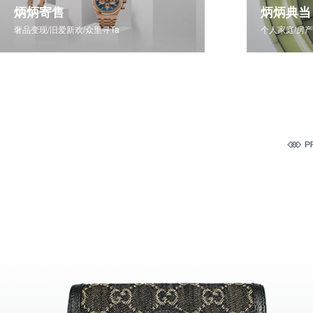
炳炳寄售
炳炳典当
奢品变现/旧爱新欢/众里寻Ta
个人家庭/房