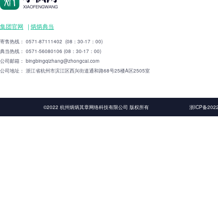
集团官网
|
炳炳典当
寄售热线： 0571-87111402 (08：30-17：00)
典当热线： 0571-56080106 (08：30-17：00)
公司邮箱： bingbingqizhang@zhongcai.com
公司地址： 浙江省杭州市滨江区西兴街道通和路68号25楼A区2505室
©2022 杭州炳炳其章网络科技有限公司 版权所有
浙ICP备2022